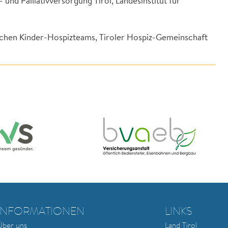
 und Palliativversorgung Tirol, Landesinstitut für
tlichen Kinder-Hospizteams, Tiroler Hospiz-Gemeinschaft
INFORMATIONEN
LINKS
Über uns
Land Tirol