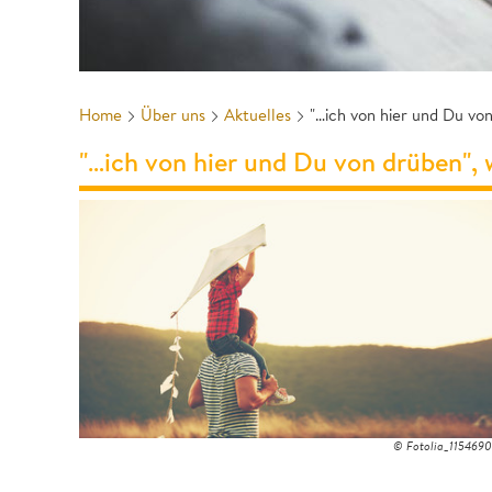
Home
Über uns
Aktuelles
"…ich von hier und Du von
"…ich von hier und Du von drüben",
© Fotolia_115469