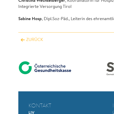
Christina Wechselberger
, Koordinatorin für Hospiz-
Integrierte Versorgung Tirol
Sabine Hosp
, Dipl.Soz-Päd., Leiterin des ehrenam
ZURÜCK
KONTAKT
LIV