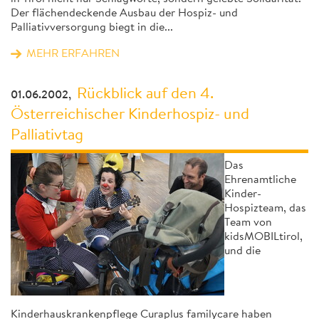
Der flächendeckende Ausbau der Hospiz- und
Palliativversorgung biegt in die...
MEHR ERFAHREN
Rückblick auf den 4.
01.06.2002,
Österreichischer Kinderhospiz- und
Palliativtag
Das
Ehrenamtliche
Kinder-
Hospizteam, das
Team von
kidsMOBILtirol,
und die
Kinderhauskrankenpflege Curaplus familycare haben